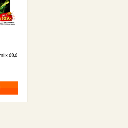
iix 68,6
N