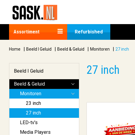
Assortiment
Refurbished
|
|
|
|
Home
Beeld I Geluid
Beeld & Geluid
Monitoren
27 inch
27 inch
Beeld I Geluid
Beeld & Geluid
Monitoren
23 inch
27 inch
LED-tv's
Media Players