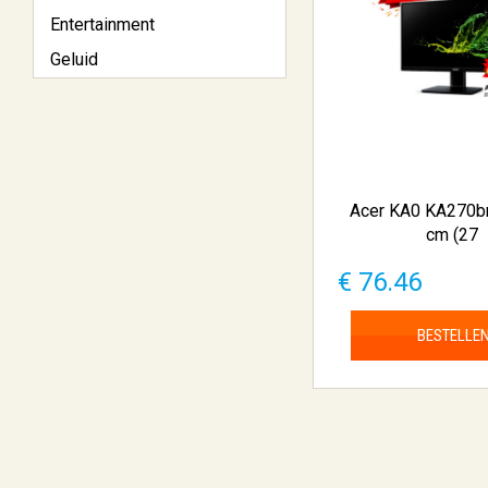
Entertainment
Geluid
Acer KA0 KA270bm
cm (27
€ 76.46
BESTELLE