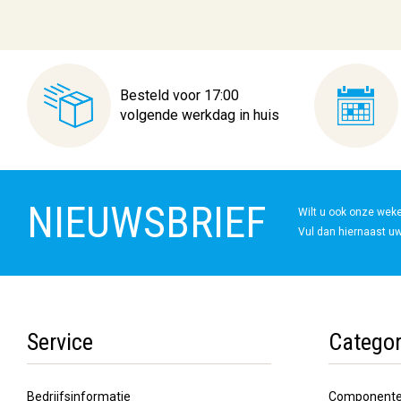
Besteld voor 17:00
volgende werkdag in huis
NIEUWSBRIEF
Wilt u ook onze wek
Vul dan hiernaast uw
Service
Categor
Bedrijfsinformatie
Component