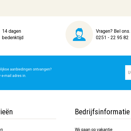
14 dagen
Vragen? Bel ons.
bedenktijd
0251 - 22 95 82
elijkse aanbiedingen ontvangen?
 e-mail adres in.
ieën
Bedrijfsinformatie
en
Wij gaan op vakantie