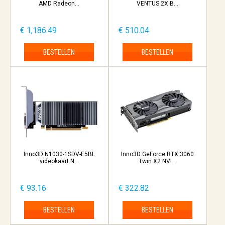
AMD Radeon...
VENTUS 2X B...
€ 1,186.49
€ 510.04
BESTELLEN
BESTELLEN
Inno3D N1030-1SDV-E5BL
Inno3D GeForce RTX 3060
videokaart N...
Twin X2 NVI...
€ 93.16
€ 322.82
BESTELLEN
BESTELLEN