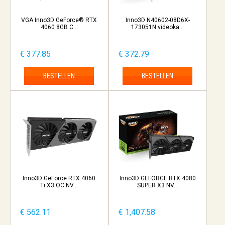
VGA Inno3D GeForce® RTX
Inno3D N40602-08D6X-
4060 8GB C...
173051N videoka...
€ 377.85
€ 372.79
BESTELLEN
BESTELLEN
Inno3D GeForce RTX 4060
Inno3D GEFORCE RTX 4080
Ti X3 OC NV...
SUPER X3 NV...
€ 562.11
€ 1,407.58