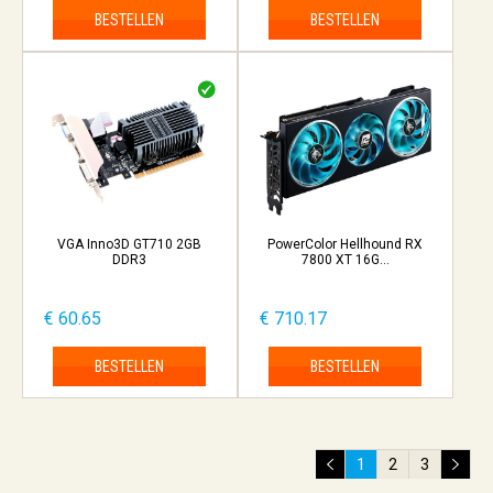
BESTELLEN
BESTELLEN
VGA Inno3D GT710 2GB
PowerColor Hellhound RX
DDR3
7800 XT 16G...
€ 60.65
€ 710.17
BESTELLEN
BESTELLEN
1
2
3