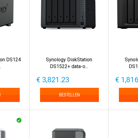
ion DS124
Synology DiskStation
Synol
.
DS1522+ data-o...
DS16
€ 3,821.23
€ 1,81
N
BESTELLEN