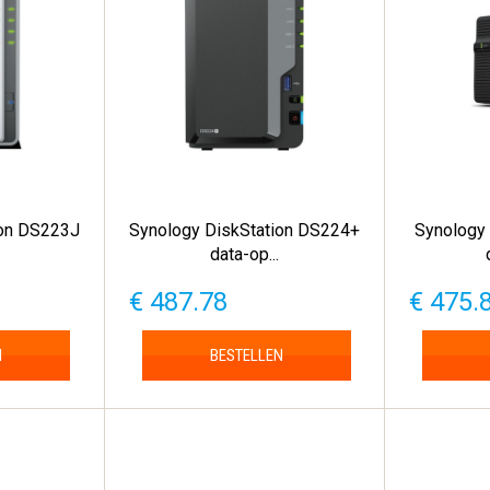
ion DS223J
Synology DiskStation DS224+
Synology
data-op...
€ 487.78
€ 475.
N
BESTELLEN