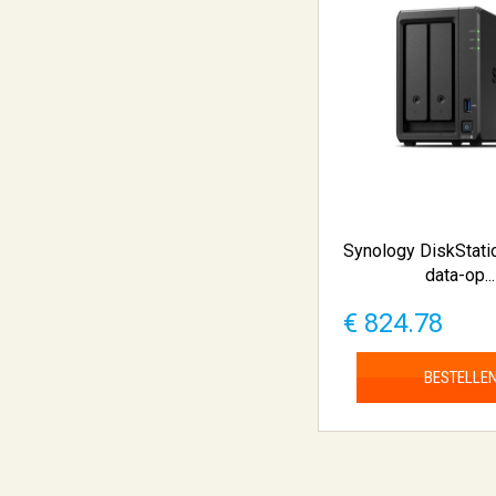
Synology DiskStat
data-op...
€ 824.78
BESTELLE