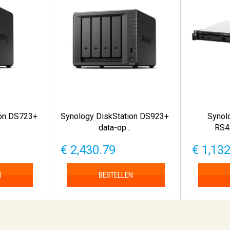
ion DS723+
Synology DiskStation DS923+
Synol
data-op...
RS42
€ 2,430.79
€ 1,13
N
BESTELLEN