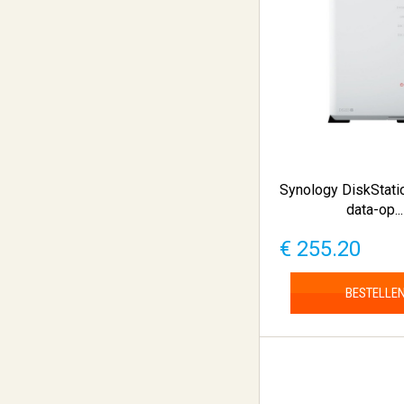
Synology DiskStat
data-op...
€ 255.20
BESTELLE