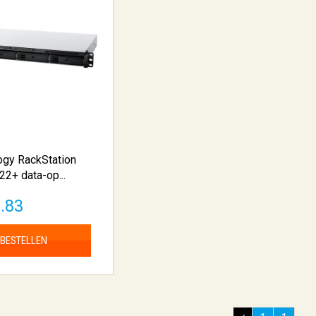
ogy RackStation
2+ data-op...
2.83
BESTELLEN