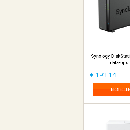
Synology DiskStat
data-ops..
€ 191.14
BESTELLE