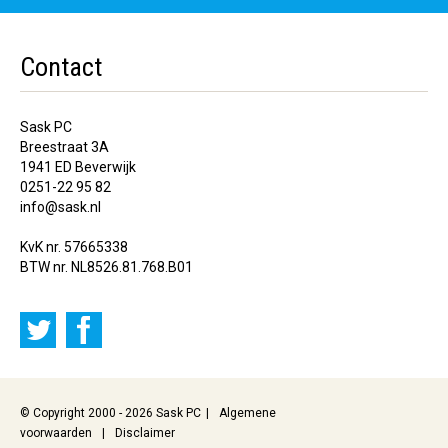
Contact
Sask PC
Breestraat 3A
1941 ED Beverwijk
0251-22 95 82
info@sask.nl
KvK nr. 57665338
BTW nr. NL8526.81.768.B01
© Copyright 2000 - 2026 Sask PC
Algemene
voorwaarden
Disclaimer