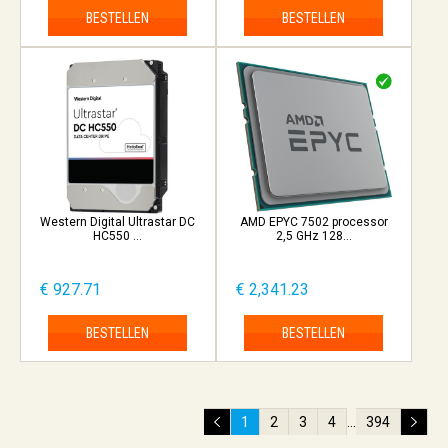
BESTELLEN
BESTELLEN
Western Digital Ultrastar DC
AMD EPYC 7502 processor
HC550 ...
2,5 GHz 128...
€ 927.71
€ 2,341.23
BESTELLEN
BESTELLEN
1
2
3
4
...
394