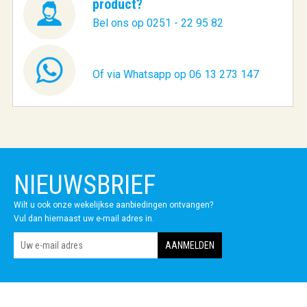
product?
Bel ons op 0251 - 22 95 82
Of via Whatsapp op 06 13 273 147
NIEUWSBRIEF
Wilt u ook onze wekelijkse aanbiedingen ontvangen?
Vul dan hiernaast uw e-mail adres in.