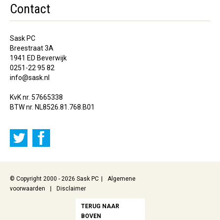
Contact
Sask PC
Breestraat 3A
1941 ED Beverwijk
0251-22 95 82
info@sask.nl
KvK nr. 57665338
BTW nr. NL8526.81.768.B01
© Copyright 2000 - 2026 Sask PC
Algemene
voorwaarden
Disclaimer
TERUG NAAR
BOVEN