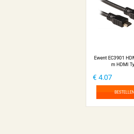
Ewent EC3901 HDM
m HDMI Ty.
€ 4.07
BESTELLE