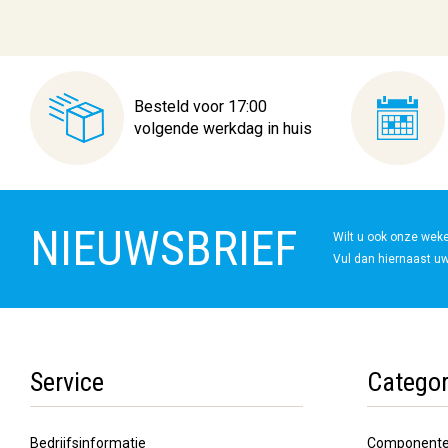
Besteld voor 17:00
volgende werkdag in huis
NIEUWSBRIEF
Wilt u ook onze wek
Vul dan hiernaast uw
Service
Categor
Bedrijfsinformatie
Component