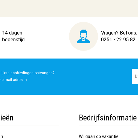
14 dagen
Vragen? Bel ons.
bedenktijd
0251 - 22 95 82
elijkse aanbiedingen ontvangen?
 e-mail adres in.
ieën
Bedrijfsinformatie
en
Wij gaan op vakantie