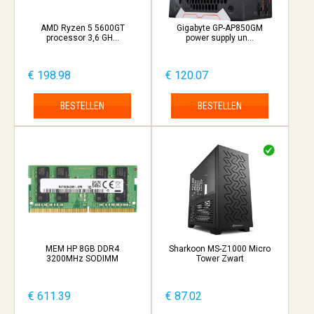
AMD Ryzen 5 5600GT
Gigabyte GP-AP850GM
processor 3,6 GH...
power supply un...
€ 198.98
€ 120.07
BESTELLEN
BESTELLEN
MEM HP 8GB DDR4
Sharkoon MS-Z1000 Micro
3200MHz SODIMM
Tower Zwart
€ 611.39
€ 87.02