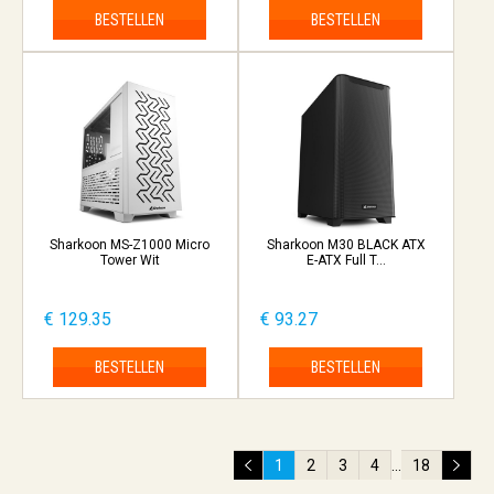
BESTELLEN
BESTELLEN
Sharkoon MS-Z1000 Micro
Sharkoon M30 BLACK ATX
Tower Wit
E-ATX Full T...
€ 129.35
€ 93.27
BESTELLEN
BESTELLEN
1
2
3
4
...
18