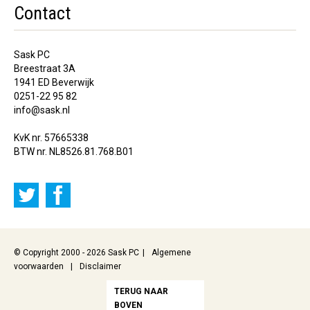
Contact
Sask PC
Breestraat 3A
1941 ED Beverwijk
0251-22 95 82
info@sask.nl
KvK nr. 57665338
BTW nr. NL8526.81.768.B01
© Copyright 2000 - 2026 Sask PC
Algemene
voorwaarden
Disclaimer
TERUG NAAR
BOVEN