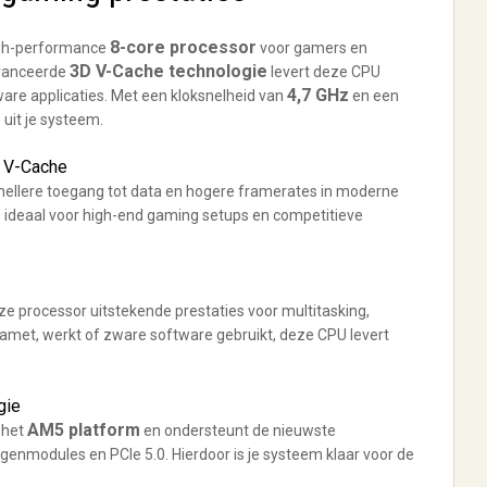
8-core processor
igh-performance
voor gamers en
3D V-Cache technologie
avanceerde
levert deze CPU
4,7 GHz
ware applicaties. Met een kloksnelheid van
en een
uit je systeem.
D V-Cache
nellere toegang tot data en hogere framerates in moderne
 ideaal voor high-end gaming setups en competitieve
ze processor uitstekende prestaties voor multitasking,
gamet, werkt of zware software gebruikt, deze CPU levert
gie
AM5 platform
 het
en ondersteunt de nieuwste
enmodules en PCIe 5.0. Hierdoor is je systeem klaar voor de