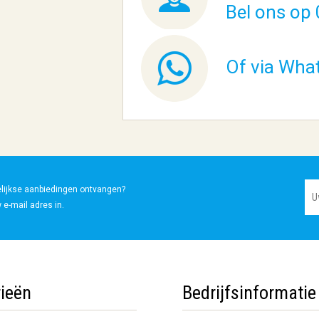
Bel ons op 
Of via Wha
elijkse aanbiedingen ontvangen?
 e-mail adres in.
ieën
Bedrijfsinformatie