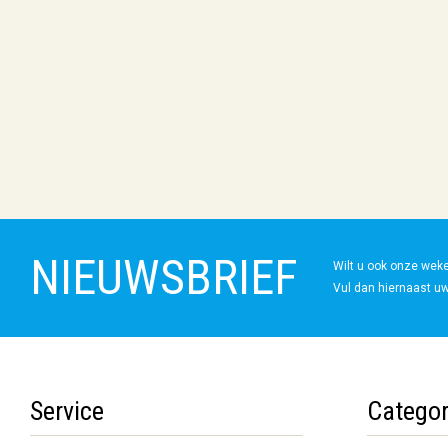
NIEUWSBRIEF
Wilt u ook onze wek
Vul dan hiernaast uw
Service
Categor