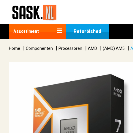
Assortiment
Refurbished
|
|
|
|
|
Home
Componenten
Processoren
AMD
(AMD) AM5
A