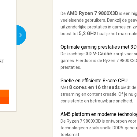
AMD Ryzen 7 9800X3D
De
is een h
veeleisende gebruikers. Dankzij de ge
uitzonderlijke prestaties in games en z
5,2 GHz
boost tot
haal je het maximale 
Optimale gaming prestaties met 3
3D V-Cache
De krachtige
zorgt voor s
games. Hierdoor is de Ryzen 7 9800X3D
GT
AMD Ryzen 7 9800X3D
prestaties.
CPU (AM5) �...
€ 495,72
Snelle en efficiënte 8-core CPU
8 cores en 16 threads
Met
biedt de
streaming en content creatie. Of je nu 
BESTELLEN
consistente en betrouwbare snelheid.
AM5 platform en moderne technolo
De Ryzen 7 9800X3D is ontworpen voor
technologieën zoals snelle DDR5-geheug
toekomst.