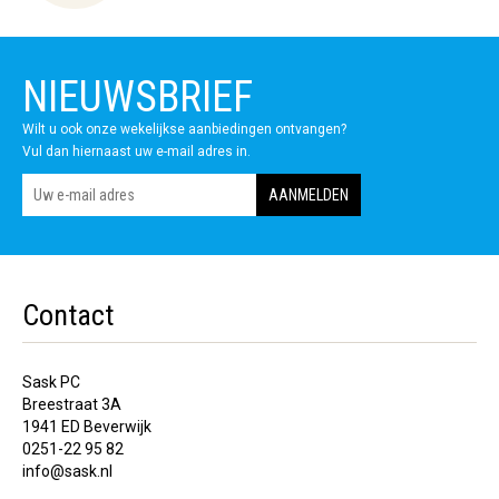
NIEUWSBRIEF
Wilt u ook onze wekelijkse aanbiedingen ontvangen?
Vul dan hiernaast uw e-mail adres in.
Contact
Sask PC
Breestraat 3A
1941 ED Beverwijk
0251-22 95 82
info@sask.nl