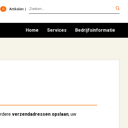
0
Artikelen
Home
Services
Bedrijfsinformatie
erdere
verzendadressen opslaan
, uw