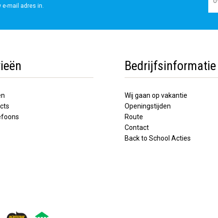
 e-mail adres in.
ieën
Bedrijfsinformatie
en
Wij gaan op vakantie
cts
Openingstijden
lefoons
Route
Contact
Back to School Acties