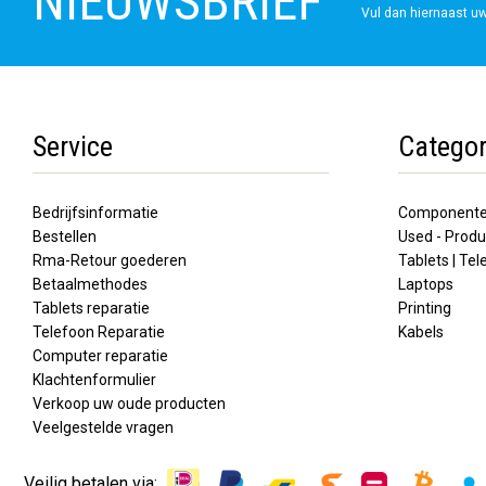
NIEUWSBRIEF
Vul dan hiernaast uw
Service
Categor
Bedrijfsinformatie
Component
Bestellen
Used - Produ
Rma-Retour goederen
Tablets | Te
Betaalmethodes
Laptops
Tablets reparatie
Printing
Telefoon Reparatie
Kabels
Computer reparatie
Klachtenformulier
Verkoop uw oude producten
Veelgestelde vragen
Veilig betalen via: