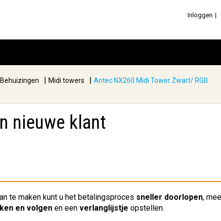
Inloggen
|
|
Behuizingen
Midi towers
Antec NX260 Midi Tower Zwart/ RGB
en nieuwe klant
an te maken kunt u het betalingsproces
sneller doorlopen
, me
jken en volgen
en een
verlanglijstje
opstellen.