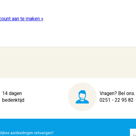
ccount aan te maken »
14 dagen
Vragen? Bel ons.
bedenktijd
0251 - 22 95 82
elijkse aanbiedingen ontvangen?