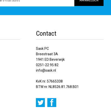
Contact
Sask PC
Breestraat 3A
1941 ED Beverwijk
0251-22 95 82
info@sask.nl
KvK nr. 57665338
BTW nr. NL8526.81.768.B01