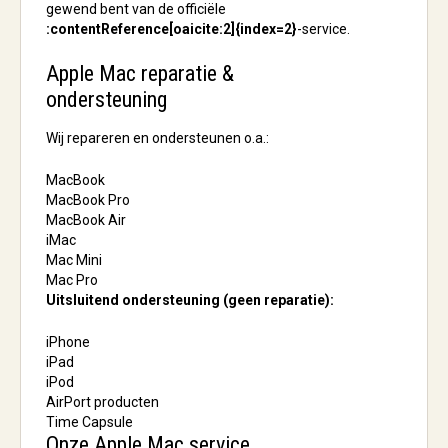
gewend bent van de officiële
:contentReference[oaicite:2]{index=2}
-service.
Apple Mac reparatie &
ondersteuning
Wij repareren en ondersteunen o.a.:
MacBook
MacBook Pro
MacBook Air
iMac
Mac Mini
Mac Pro
Uitsluitend ondersteuning (geen reparatie):
iPhone
iPad
iPod
AirPort producten
Time Capsule
Onze Apple Mac service