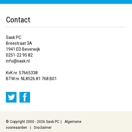
Contact
Sask PC
Breestraat 3A
1941 ED Beverwijk
0251-22 95 82
info@sask.nl
KvK nr. 57665338
BTW nr. NL8526.81.768.B01
© Copyright 2000 - 2026 Sask PC
Algemene
voorwaarden
Disclaimer