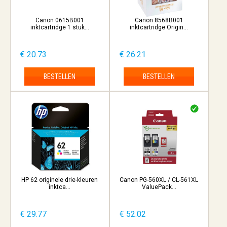
Canon 0615B001
Canon 8568B001
inktcartridge 1 stuk...
inktcartridge Origin...
€ 20.73
€ 26.21
BESTELLEN
BESTELLEN
HP 62 originele drie-kleuren
Canon PG-560XL / CL-561XL
inktca...
ValuePack...
€ 29.77
€ 52.02