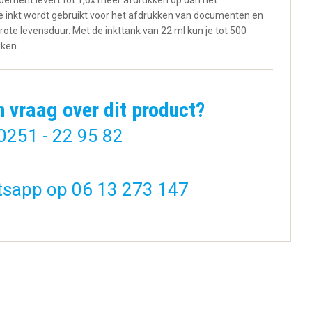
ement levert tot 1,6x meer afdrukken op dan het
 inkt wordt gebruikt voor het afdrukken van documenten en
ote levensduur. Met de inkttank van 22 ml kun je tot 500
ken.
n vraag over dit product?
0251 - 22 95 82
 / CL-
Canon 0386C005
tsapp op 06 13 273 147
..
inktcartridge 4 s...
€ 58,20
BESTELLEN