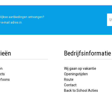
elijkse aanbiedingen ontvangen?
 e-mail adres in.
ieën
Bedrijfsinformatie
en
Wij gaan op vakantie
cts
Openingstijden
lefoons
Route
Contact
Back to School Acties