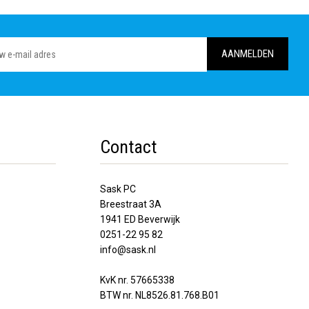
Contact
Sask PC
Breestraat 3A
1941 ED Beverwijk
0251-22 95 82
info@sask.nl
KvK nr. 57665338
BTW nr. NL8526.81.768.B01