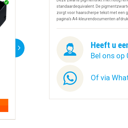
Deze zwarte pigmentinkt met hoog rend
standaardequivalent. De pigmentzwarte
zorgt voor haarscherpe tekst met een gr
pagina's A4-kleurendocumenten afdruk
Heeft u ee
Bel ons op 
HP 62 originele drie-
Canon PG-560XL
Of via Wha
kleuren ink...
561XL ValueP.
€ 29,77
€ 52,02
BESTELLEN
BESTELLEN