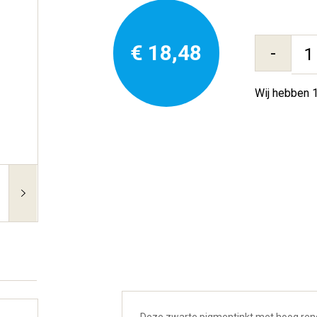
€ 18,48
-
Wij hebben