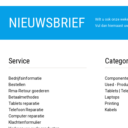
NIEUWSBRIEF
Wilt u ook onze wek
Vul dan hiernaast uw
Service
Categor
Bedrijfsinformatie
Component
Bestellen
Used - Produ
Rma-Retour goederen
Tablets | Te
Betaalmethodes
Laptops
Tablets reparatie
Printing
Telefoon Reparatie
Kabels
Computer reparatie
Klachtenformulier