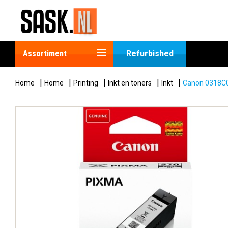
Assortiment
Refurbished
|
|
|
|
|
Home
Home
Printing
Inkt en toners
Inkt
Canon 0318C00