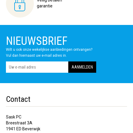
garantie
NIEUWSBRIEF
Wilt u ook onze wekelijkse aanbiedingen ontvangen?
Vul dan hiernaast uw e-mail adres in.
Contact
Sask PC
Breestraat 3A
1941 ED Beverwijk