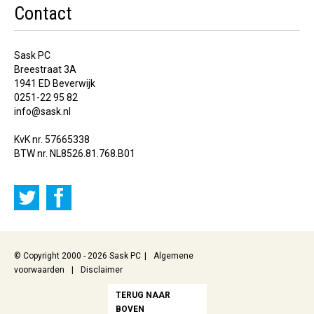
Contact
Sask PC
Breestraat 3A
1941 ED Beverwijk
0251-22 95 82
info@sask.nl
KvK nr. 57665338
BTW nr. NL8526.81.768.B01
© Copyright 2000 - 2026 Sask PC
Algemene
voorwaarden
Disclaimer
TERUG NAAR
BOVEN