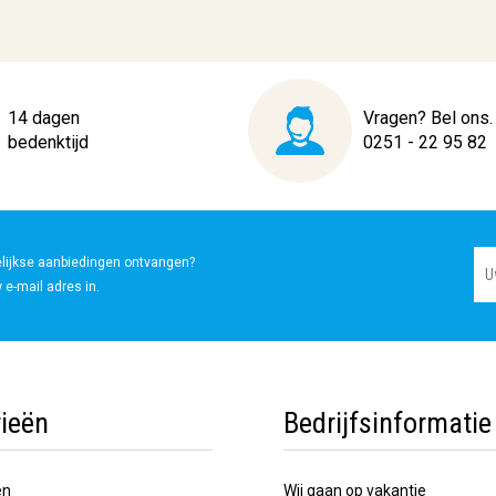
14 dagen
Vragen? Bel ons.
bedenktijd
0251 - 22 95 82
elijkse aanbiedingen ontvangen?
 e-mail adres in.
ieën
Bedrijfsinformatie
en
Wij gaan op vakantie