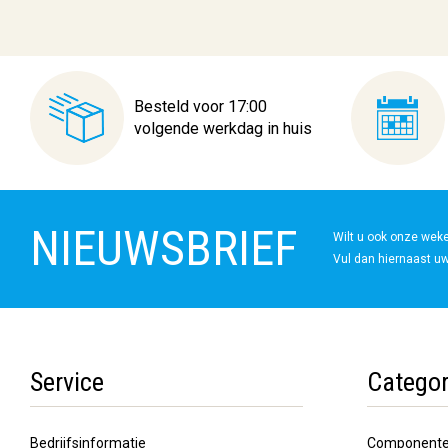
Besteld voor 17:00
volgende werkdag in huis
NIEUWSBRIEF
Wilt u ook onze wek
Vul dan hiernaast uw
Service
Categor
Bedrijfsinformatie
Component