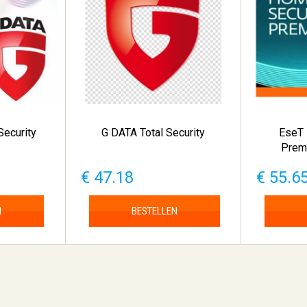
Security
G DATA Total Security
EseT 
Premi
€ 47.18
€ 55.6
N
BESTELLEN