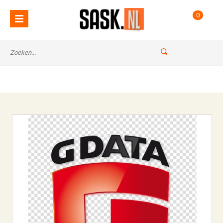
: Undefined index: name in
Notice
0
on line
/var/www/vhosts/sask.nl/httpdocs/classes/ccms.class.php
67