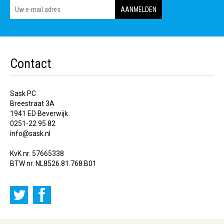
Contact
Sask PC
Breestraat 3A
1941 ED Beverwijk
0251-22 95 82
info@sask.nl
KvK nr. 57665338
BTW nr. NL8526.81.768.B01