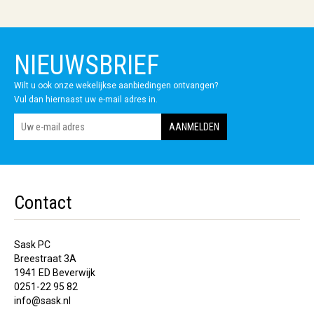
NIEUWSBRIEF
Wilt u ook onze wekelijkse aanbiedingen ontvangen?
Vul dan hiernaast uw e-mail adres in.
Contact
Sask PC
Breestraat 3A
1941 ED Beverwijk
0251-22 95 82
info@sask.nl