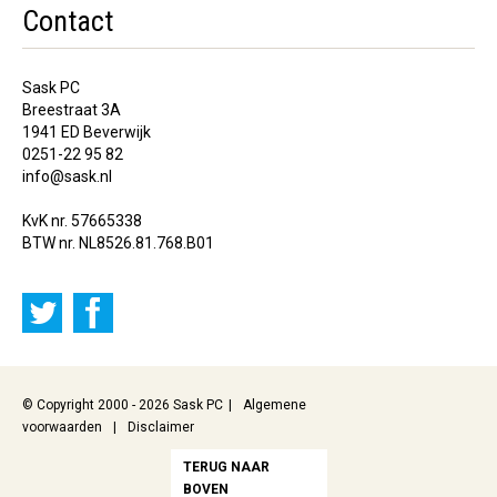
Contact
Sask PC
Breestraat 3A
1941 ED Beverwijk
0251-22 95 82
info@sask.nl
KvK nr. 57665338
BTW nr. NL8526.81.768.B01
© Copyright 2000 - 2026 Sask PC
Algemene
voorwaarden
Disclaimer
TERUG NAAR
BOVEN