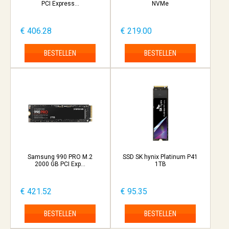
PCI Express...
NVMe
€ 406.28
€ 219.00
BESTELLEN
BESTELLEN
Samsung 990 PRO M.2
SSD SK hynix Platinum P41
2000 GB PCI Exp...
1TB
€ 421.52
€ 95.35
BESTELLEN
BESTELLEN