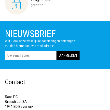
garantie
NIEUWSBRIEF
Wilt u ook onze wekelijkse aanbiedingen ontvangen?
Vul dan hiernaast uw e-mail adres in.
Contact
Sask PC
Breestraat 3A
1941 ED Beverwijk