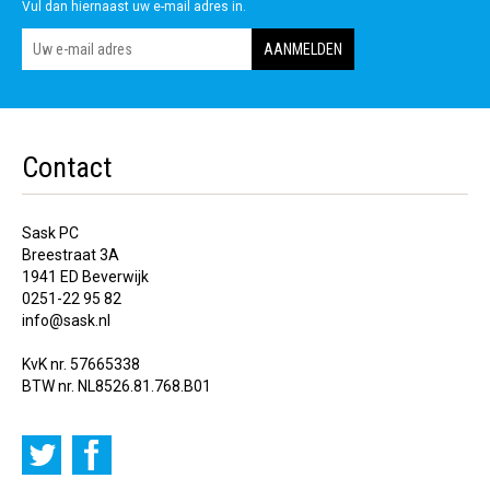
Vul dan hiernaast uw e-mail adres in.
Contact
Sask PC
Breestraat 3A
1941 ED Beverwijk
0251-22 95 82
info@sask.nl
KvK nr. 57665338
BTW nr. NL8526.81.768.B01