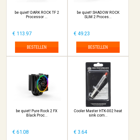
be quiet! DARK ROCK TF 2
be quiet! SHADOW ROCK
Processor ...
SLIM 2 Proces...
€ 113.97
€ 49.23
BESTELLEN
BESTELLEN
be quiet! Pure Rock 2 FX
Cooler Master HTK-002 heat
Black Proc...
sink com...
€ 61.08
€ 3.64