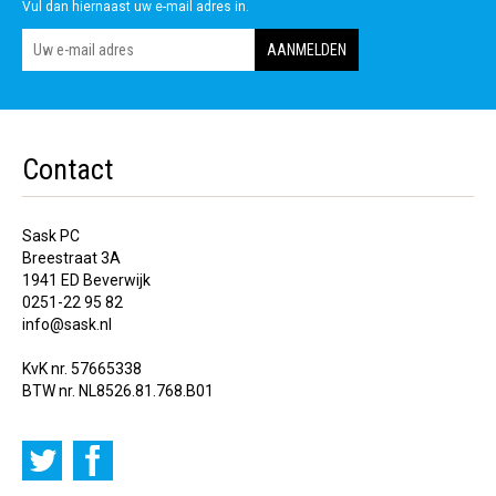
Vul dan hiernaast uw e-mail adres in.
Contact
Sask PC
Breestraat 3A
1941 ED Beverwijk
0251-22 95 82
info@sask.nl
KvK nr. 57665338
BTW nr. NL8526.81.768.B01