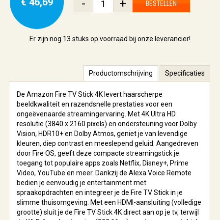
€ 46,69
-
+
BESTELLEN
Er zijn nog
13 stuks
op voorraad bij onze leverancier!
Productomschrijving
Specificaties
De Amazon Fire TV Stick 4K levert haarscherpe
beeldkwaliteit en razendsnelle prestaties voor een
ongeëvenaarde streamingervaring. Met 4K Ultra HD
resolutie (3840 x 2160 pixels) en ondersteuning voor Dolby
Vision, HDR10+ en Dolby Atmos, geniet je van levendige
kleuren, diep contrast en meeslepend geluid. Aangedreven
door Fire OS, geeft deze compacte streamingstick je
toegang tot populaire apps zoals Netflix, Disney+, Prime
Video, YouTube en meer. Dankzij de Alexa Voice Remote
bedien je eenvoudig je entertainment met
spraakopdrachten en integreer je de Fire TV Stick in je
slimme thuisomgeving. Met een HDMI-aansluiting (volledige
grootte) sluit je de Fire TV Stick 4K direct aan op je tv, terwijl