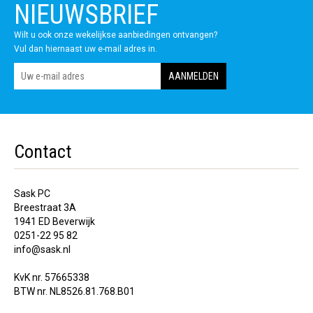
NIEUWSBRIEF
Wilt u ook onze wekelijkse aanbiedingen ontvangen?
Vul dan hiernaast uw e-mail adres in.
Contact
Sask PC
Breestraat 3A
1941 ED Beverwijk
0251-22 95 82
info@sask.nl
KvK nr. 57665338
BTW nr. NL8526.81.768.B01