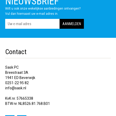
NIEUWSBRIEF
Wilt u ook onze wekelijkse aanbiedingen ontvangen?
Vul dan hiernaast uw e-mail adres in.
Contact
Sask PC
Breestraat 3A
1941 ED Beverwijk
0251-22 95 82
info@sask.nl
KvK nr. 57665338
BTW nr. NL8526.81.768.B01