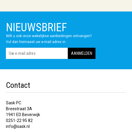
NIEUWSBRIEF
Wilt u ook onze wekelijkse aanbiedingen ontvangen?
Vul dan hiernaast uw e-mail adres in.
Contact
Sask PC
Breestraat 3A
1941 ED Beverwijk
0251-22 95 82
info@sask.nl