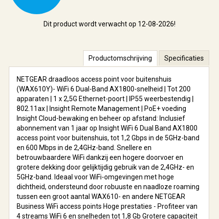
Dit product wordt verwacht op 12-08-2026!
Productomschrijving
Specificaties
NETGEAR draadloos access point voor buitenshuis
(WAX610Y)- WiFi 6 Dual-Band AX1800-snelheid | Tot 200
apparaten | 1 x 2,5G Ethernet-poort | IP55 weerbestendig |
802.11ax | Insight Remote Management | PoE+ voeding
Insight Cloud-bewaking en beheer op afstand: Inclusief
abonnement van 1 jaar op Insight WiFi 6 Dual Band AX1800
access point voor buitenshuis, tot 1,2 Gbps in de 5GHz-band
en 600 Mbps in de 2,4GHz-band. Snellere en
betrouwbaardere WiFi dankzij een hogere doorvoer en
grotere dekking door gelijktijdig gebruik van de 2,4GHz- en
5GHz-band. Ideaal voor WiFi-omgevingen met hoge
dichtheid, ondersteund door robuuste en naadloze roaming
tussen een groot aantal WAX610- en andere NETGEAR
Business WiFi access points Hoge prestaties - Profiteer van
4 streams WiFi 6 en snelheden tot 1,8 Gb Grotere capaciteit