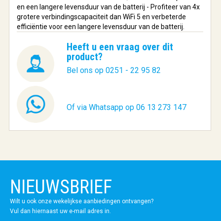
en een langere levensduur van de batterij - Profiteer van 4x
grotere verbindingscapaciteit dan WiFi 5 en verbeterde
efficiëntie voor een langere levensduur van de batterij.
Heeft u een vraag over dit
product?
Bel ons op 0251 - 22 95 82
Of via Whatsapp op 06 13 273 147
NIEUWSBRIEF
Wilt u ook onze wekelijkse aanbiedingen ontvangen?
Vul dan hiernaast uw e-mail adres in.