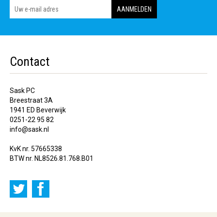
Contact
Sask PC
Breestraat 3A
1941 ED Beverwijk
0251-22 95 82
info@sask.nl
KvK nr. 57665338
BTW nr. NL8526.81.768.B01