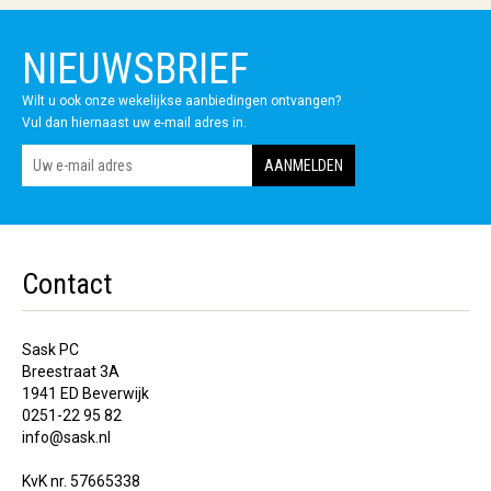
NIEUWSBRIEF
Wilt u ook onze wekelijkse aanbiedingen ontvangen?
Vul dan hiernaast uw e-mail adres in.
Contact
Sask PC
Breestraat 3A
1941 ED Beverwijk
0251-22 95 82
info@sask.nl
KvK nr. 57665338