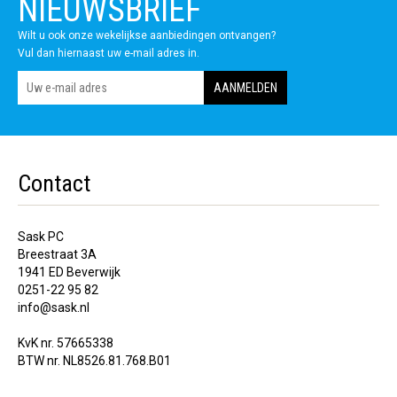
NIEUWSBRIEF
Wilt u ook onze wekelijkse aanbiedingen ontvangen?
Vul dan hiernaast uw e-mail adres in.
Contact
Sask PC
Breestraat 3A
1941 ED Beverwijk
0251-22 95 82
info@sask.nl
KvK nr. 57665338
BTW nr. NL8526.81.768.B01