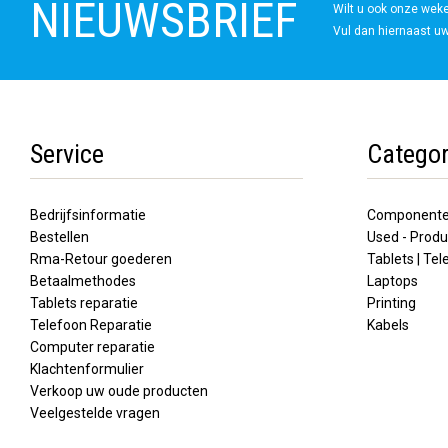
NIEUWSBRIEF
Wilt u ook onze wek
Vul dan hiernaast uw
Service
Categor
Bedrijfsinformatie
Component
Bestellen
Used - Produ
Rma-Retour goederen
Tablets | Te
Betaalmethodes
Laptops
Tablets reparatie
Printing
Telefoon Reparatie
Kabels
Computer reparatie
Klachtenformulier
Verkoop uw oude producten
Veelgestelde vragen