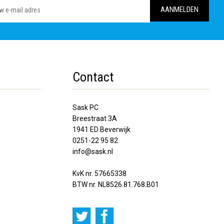
Contact
Sask PC
Breestraat 3A
1941 ED Beverwijk
0251-22 95 82
info@sask.nl
KvK nr. 57665338
BTW nr. NL8526.81.768.B01