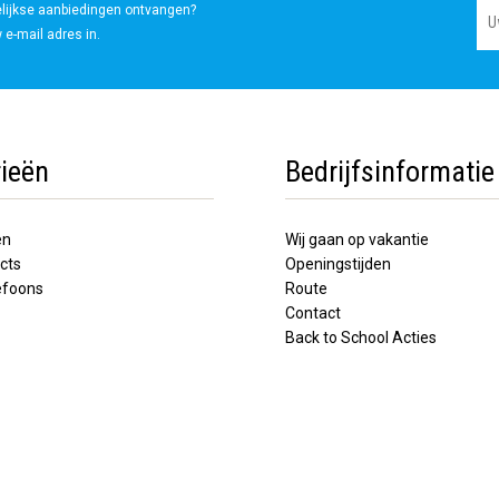
elijkse aanbiedingen ontvangen?
 e-mail adres in.
ieën
Bedrijfsinformatie
en
Wij gaan op vakantie
cts
Openingstijden
lefoons
Route
Contact
Back to School Acties