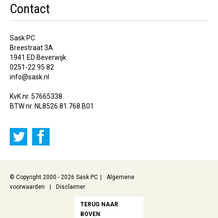
Contact
Sask PC
Breestraat 3A
1941 ED Beverwijk
0251-22 95 82
info@sask.nl
KvK nr. 57665338
BTW nr. NL8526.81.768.B01
© Copyright 2000 - 2026 Sask PC
Algemene
voorwaarden
Disclaimer
TERUG NAAR
BOVEN