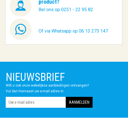
product?
Bel ons op 0251 - 22 95 82
Of via Whatsapp op 06 13 273 147
NIEUWSBRIEF
Wilt u ook onze wekelijkse aanbiedingen ontvangen?
Vul dan hiernaast uw e-mail adres in.