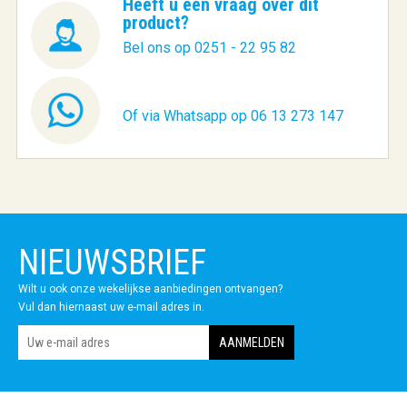
Heeft u een vraag over dit
product?
Bel ons op 0251 - 22 95 82
Of via Whatsapp op 06 13 273 147
NIEUWSBRIEF
Wilt u ook onze wekelijkse aanbiedingen ontvangen?
Vul dan hiernaast uw e-mail adres in.