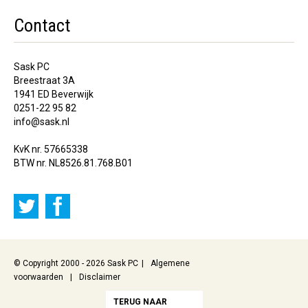
Contact
Sask PC
Breestraat 3A
1941 ED Beverwijk
0251-22 95 82
info@sask.nl
KvK nr. 57665338
BTW nr. NL8526.81.768.B01
© Copyright 2000 - 2026 Sask PC
Algemene
voorwaarden
Disclaimer
TERUG NAAR