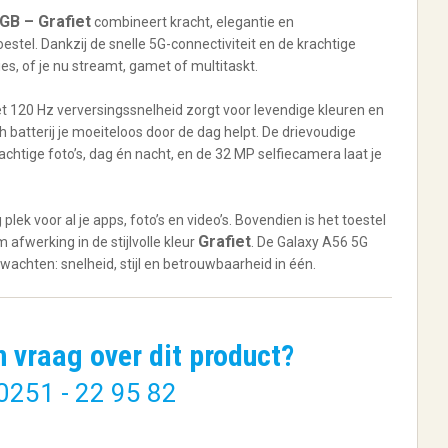
GB – Grafiet
combineert kracht, elegantie en
tel. Dankzij de snelle 5G-connectiviteit en de krachtige
es, of je nu streamt, gamet of multitaskt.
120 Hz verversingssnelheid zorgt voor levendige kleuren en
 batterij je moeiteloos door de dag helpt. De drievoudige
tige foto’s, dag én nacht, en de 32 MP selfiecamera laat je
ek voor al je apps, foto’s en video’s. Bovendien is het toestel
Grafiet
fwerking in de stijlvolle kleur
. De Galaxy A56 5G
A16 4G
Samsung Galaxy S25 Ultra
achten: snelheid, stijl en betrouwbaarheid in één.
| 17,5 ...
€
1.346,60
n vraag over dit product?
0251 - 22 95 82
BESTELLEN