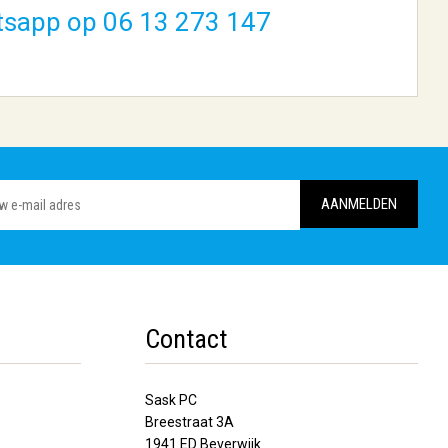
tsapp op 06 13 273 147
Contact
Sask PC
Breestraat 3A
1941 ED Beverwijk