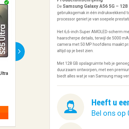
Samsung Galaxy A56 5G – 128 
De
gebruiksgemak in één indrukwekkend toes
processor geniet je van soepele prestati
Het 6,6-inch Super AMOLED-scherm met 
haarscherpe details, terwijl de 5000 mAh
camera met 50 MP hoofdlens maakt prach
altijd op je best zien.
Met 128 GB opslagruimte heb je genoeg pl
duurzaam ontworpen, met een premium a
ltra
Samsung Galaxy S25 | 15.8
SAMSUNG Galaxy 
biedt alles wat je van Samsung mag verw
cm (6....
(LTE) - 12...
€ 997,33
€ 157,29
Heeft u ee
BESTELLEN
BESTELLEN
Bel ons op 