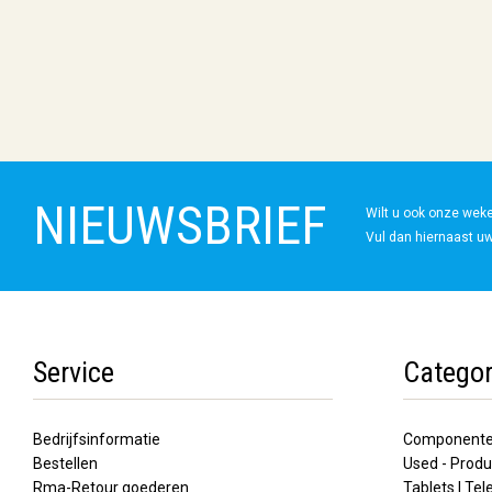
NIEUWSBRIEF
Wilt u ook onze wek
Vul dan hiernaast uw
Service
Categor
Bedrijfsinformatie
Component
Bestellen
Used - Produ
Rma-Retour goederen
Tablets | Te