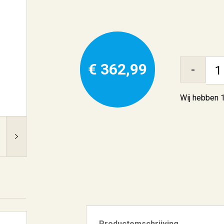
€ 362,99
-
Wij hebben
Productomschrijving