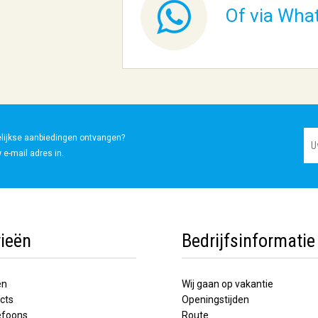
Of via Wha
elijkse aanbiedingen ontvangen?
 e-mail adres in.
ieën
Bedrijfsinformatie
en
Wij gaan op vakantie
cts
Openingstijden
lefoons
Route