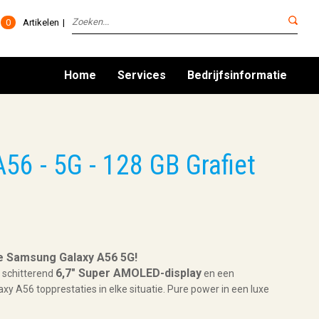
0
Artikelen
Home
Services
Bedrijfsinformatie
6 - 5G - 128 GB Grafiet
de Samsung Galaxy A56 5G!
6,7″ Super AMOLED-display
n schitterend
en een
axy A56 topprestaties in elke situatie. Pure power in een luxe