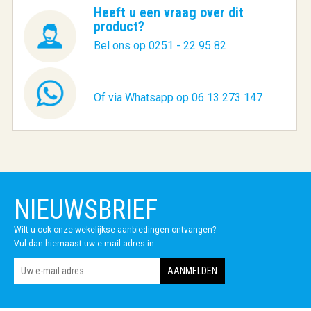
Heeft u een vraag over dit
product?
Bel ons op 0251 - 22 95 82
Of via Whatsapp op 06 13 273 147
NIEUWSBRIEF
Wilt u ook onze wekelijkse aanbiedingen ontvangen?
Vul dan hiernaast uw e-mail adres in.