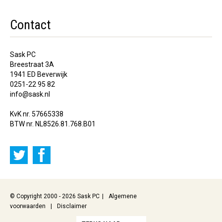
Contact
Sask PC
Breestraat 3A
1941 ED Beverwijk
0251-22 95 82
info@sask.nl
KvK nr. 57665338
BTW nr. NL8526.81.768.B01
© Copyright 2000 - 2026 Sask PC
Algemene
voorwaarden
Disclaimer