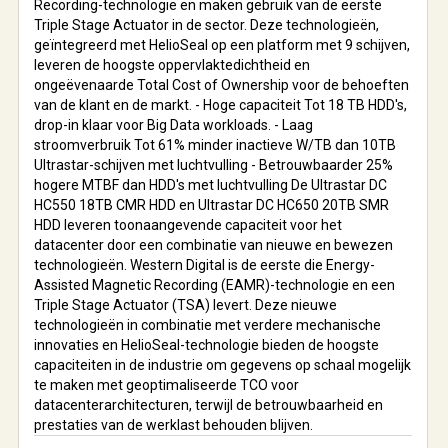
Recording-technologie en maken gebruik van de eerste
Triple Stage Actuator in de sector. Deze technologieën,
geïntegreerd met HelioSeal op een platform met 9 schijven,
leveren de hoogste oppervlaktedichtheid en
ongeëvenaarde Total Cost of Ownership voor de behoeften
van de klant en de markt. - Hoge capaciteit Tot 18 TB HDD's,
drop-in klaar voor Big Data workloads. - Laag
stroomverbruik Tot 61% minder inactieve W/TB dan 10TB
Ultrastar-schijven met luchtvulling - Betrouwbaarder 25%
hogere MTBF dan HDD's met luchtvulling De Ultrastar DC
HC550 18TB CMR HDD en Ultrastar DC HC650 20TB SMR
HDD leveren toonaangevende capaciteit voor het
datacenter door een combinatie van nieuwe en bewezen
technologieën. Western Digital is de eerste die Energy-
Assisted Magnetic Recording (EAMR)-technologie en een
Triple Stage Actuator (TSA) levert. Deze nieuwe
technologieën in combinatie met verdere mechanische
innovaties en HelioSeal-technologie bieden de hoogste
capaciteiten in de industrie om gegevens op schaal mogelijk
te maken met geoptimaliseerde TCO voor
datacenterarchitecturen, terwijl de betrouwbaarheid en
prestaties van de werklast behouden blijven.