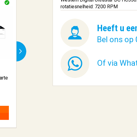
rotatiesnelheid: 7200 RPM
Heeft u ee
Bel ons op 
Of via Wha
arte
Acer Iconia P10-11-K13V
Noctua NH-U9S 
64 GB 26...
€ 182,01
€ 87,05
BESTELLEN
BESTELLEN