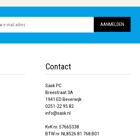
Contact
Sask PC
Breestraat 3A
1941 ED Beverwijk
0251-22 95 82
info@sask.nl
KvK nr. 57665338
BTW nr. NL8526.81.768.B01