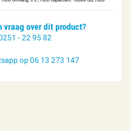
n vraag over dit product?
0251 - 22 95 82
tsapp op 06 13 273 147
Cooler
HP 933XL originele high-
capacity...
€ 26,40
BESTELLEN