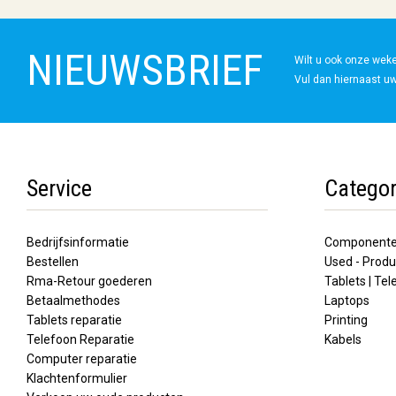
NIEUWSBRIEF
Wilt u ook onze wek
Vul dan hiernaast uw
Service
Categor
Bedrijfsinformatie
Component
Bestellen
Used - Produ
Rma-Retour goederen
Tablets | Te
Betaalmethodes
Laptops
Tablets reparatie
Printing
Telefoon Reparatie
Kabels
Computer reparatie
Klachtenformulier