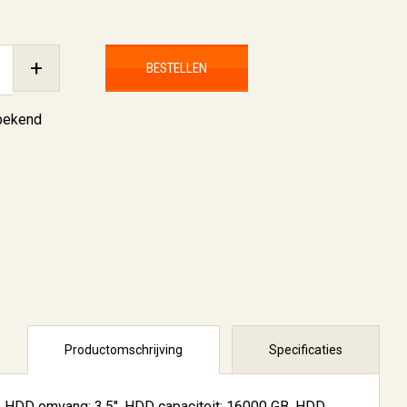
+
BESTELLEN
nbekend
Productomschrijving
Specificaties
. HDD omvang: 3.5", HDD capaciteit: 16000 GB, HDD