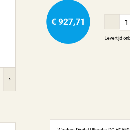
€ 927,71
-
Levertijd o
Western Digital Ultrastar DC HC550