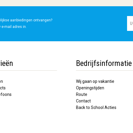
elijkse aanbiedingen ontvangen?
 e-mail adres in.
ieën
Bedrijfsinformatie
en
Wij gaan op vakantie
cts
Openingstijden
lefoons
Route
Contact
Back to School Acties