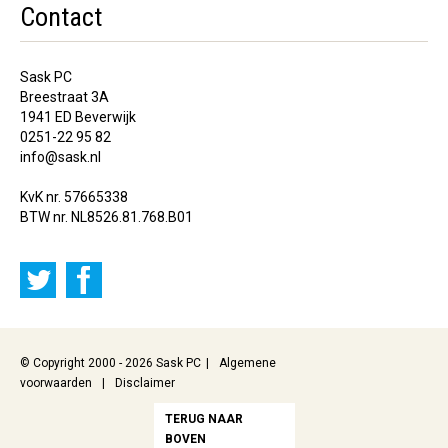
Contact
Sask PC
Breestraat 3A
1941 ED Beverwijk
0251-22 95 82
info@sask.nl
KvK nr. 57665338
BTW nr. NL8526.81.768.B01
© Copyright 2000 - 2026 Sask PC
Algemene
voorwaarden
Disclaimer
TERUG NAAR
BOVEN