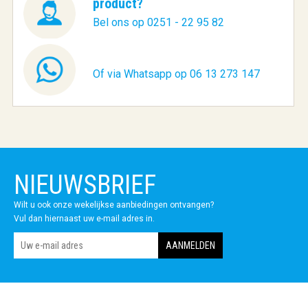
product?
Bel ons op 0251 - 22 95 82
Of via Whatsapp op 06 13 273 147
NIEUWSBRIEF
Wilt u ook onze wekelijkse aanbiedingen ontvangen?
Vul dan hiernaast uw e-mail adres in.