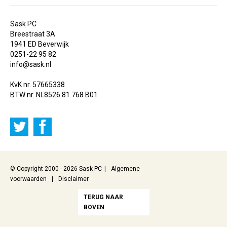
Sask PC
Breestraat 3A
1941 ED Beverwijk
0251-22 95 82
info@sask.nl
KvK nr. 57665338
BTW nr. NL8526.81.768.B01
© Copyright 2000 - 2026 Sask PC
Algemene
voorwaarden
Disclaimer
TERUG NAAR
BOVEN