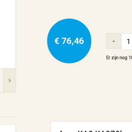
€ 76,46
-
Er zijn nog
1