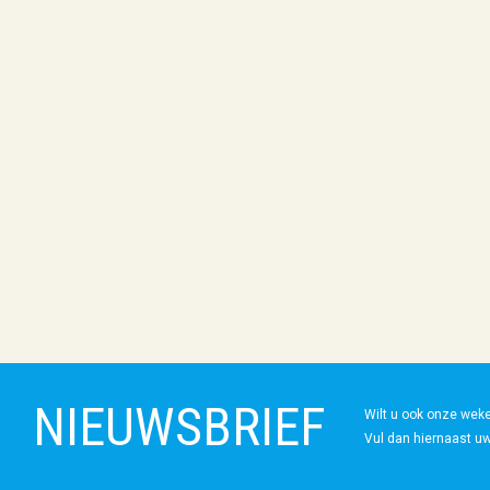
NIEUWSBRIEF
Wilt u ook onze wek
Vul dan hiernaast uw