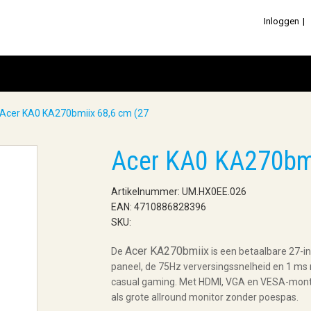
Inloggen
Acer KA0 KA270bmiix 68,6 cm (27
Acer KA0 KA270bmi
Artikelnummer: UM.HX0EE.026
EAN: 4710886828396
SKU:
Acer KA270bmiix
De
is een betaalbare 27-in
paneel, de 75Hz verversingssnelheid en 1 ms re
casual gaming. Met HDMI, VGA en VESA-montage 
als grote allround monitor zonder poespas.