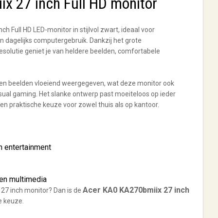
x 27 inch Full HD monitor
nch Full HD LED-monitor in stijlvol zwart, ideaal voor
n dagelijks computergebruik. Dankzij het grote
solutie geniet je van heldere beelden, comfortabele
n beelden vloeiend weergegeven, wat deze monitor ook
asual gaming. Het slanke ontwerp past moeiteloos op ieder
 praktische keuze voor zowel thuis als op kantoor.
n entertainment
 en multimedia
Acer KA0 KA270bmiix 27 inch
27 inch monitor? Dan is de
e keuze.