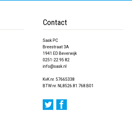
Contact
Sask PC
Breestraat 3A
1941 ED Beverwijk
0251-22 95 82
info@sask.nl
KvK nr. 57665338
BTW nr. NL8526.81.768.B01