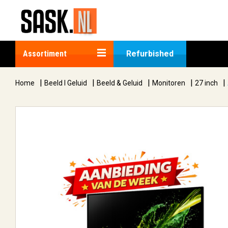
Assortiment
Refurbished
|
|
|
|
|
Home
Beeld I Geluid
Beeld & Geluid
Monitoren
27 inch