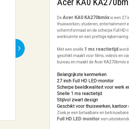
Acer KA0 KA270bmii
Acer KA0 KA270bmiix
De
is een 27 i
thuiswerken, studeren, entertainment e
schermformaat en de scherpe Full HD-re
werkruimte en een prettige kijkervaring.
1 ms reactietijd
Met een snelle
worde
geschikt maakt voor films, video’s en c
bureau en maakt de Acer KA270bmiix een
Belangrijkste kenmerken
27 inch Full HD LED-monitor
Scherpe beeldkwaliteit voor werk e
Snelle 1 ms reactietijd
Stijlvol zwart design
Geschikt voor thuiswerken, kantoor
Zoek je een betaalbare en betrouwbare 
Full HD LED monitor
een uitstekend