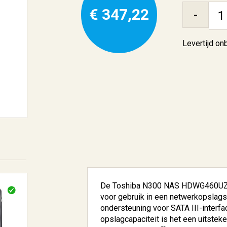
€ 347,22
-
Levertijd o
De Toshiba N300 NAS HDWG460UZSVA
voor gebruik in een netwerkopslags
ondersteuning voor SATA III-interfa
opslagcapaciteit is het een uitst