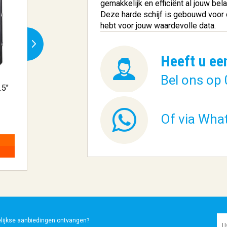
gemakkelijk en efficiënt al jouw be
Deze harde schijf is gebouwd voor c
hebt voor jouw waardevolle data.
Heeft u ee
Bel ons op 
.5"
Toshiba N300 NAS 3.5"
8000 GB SA...
Of via Wha
€ 310,04
BESTELLEN
elijkse aanbiedingen ontvangen?