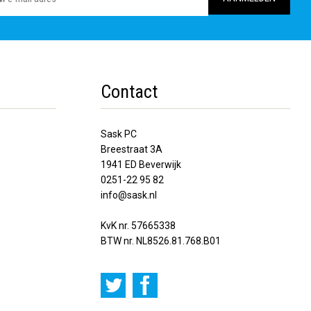
Contact
Sask PC
Breestraat 3A
1941 ED Beverwijk
0251-22 95 82
info@sask.nl
KvK nr. 57665338
BTW nr. NL8526.81.768.B01