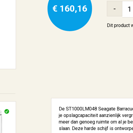
€ 160,16
-
Dit product
De ST1000LM048 Seagate Barracuda 
je opslagcapaciteit aanzienlijk verg
meer dan genoeg ruimte om al je bel
slaan. Deze harde schijf is ontworp