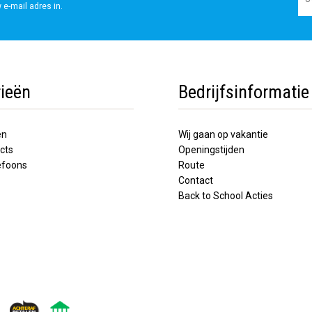
 e-mail adres in.
ieën
Bedrijfsinformatie
en
Wij gaan op vakantie
cts
Openingstijden
lefoons
Route
Contact
Back to School Acties