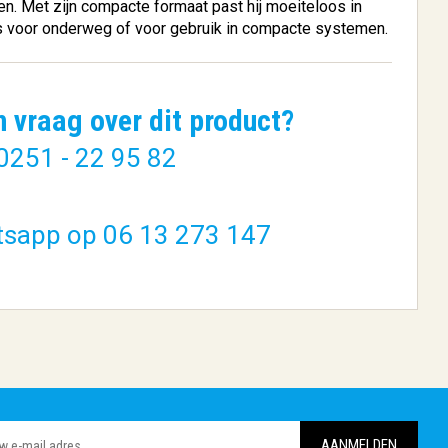
n. Met zijn compacte formaat past hij moeiteloos in
 is voor onderweg of voor gebruik in compacte systemen.
n vraag over dit product?
0251 - 22 95 82
cuda
Seagate Barracuda
n...
ST8000DM004 in...
tsapp op 06 13 273 147
€ 349,41
BESTELLEN