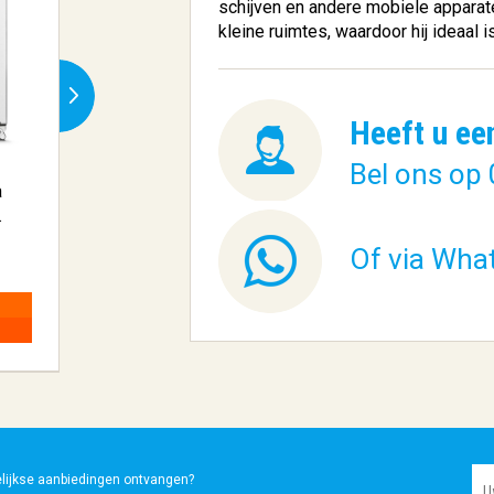
schijven en andere mobiele apparate
kleine ruimtes, waardoor hij ideaal
Heeft u ee
Bel ons op 
a
Seagate Barracuda
Seagate Barra
.
ST2000DM008 in...
ST4000LM024 i
Of via Wha
€ 146,47
€ 201,11
BESTELLEN
BESTELLEN
elijkse aanbiedingen ontvangen?