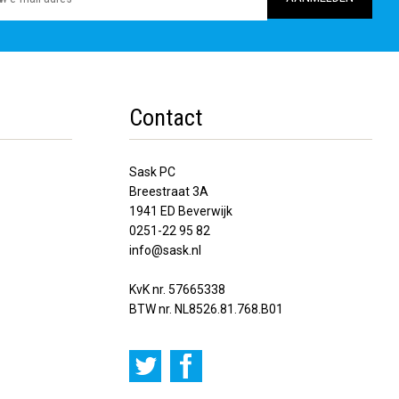
Contact
Sask PC
Breestraat 3A
1941 ED Beverwijk
0251-22 95 82
info@sask.nl
KvK nr. 57665338
BTW nr. NL8526.81.768.B01