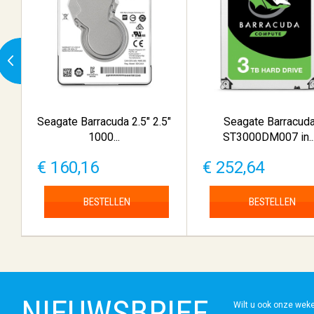
Seagate Barracuda 2.5" 2.5"
Seagate Barracud
1000...
ST3000DM007 in..
€ 160,16
€ 252,64
BESTELLEN
BESTELLEN
NIEUWSBRIEF
Wilt u ook onze wek