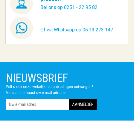
Bel ons op 0251 - 22 95 82
Of via Whatsapp op 06 13 273 147
NIEUWSBRIEF
Wilt u ook onze wekelijkse aanbiedingen ontvangen?
Vul dan hiernaast uw e-mail adres in.