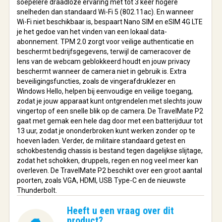
soepelere draadloze ervaring met tot 3 keer hogere
snelheden dan standaard Wi-Fi 5 (802.11ac). En wanneer
Wi-Fi niet beschikbaar is, bespaart Nano SIM en eSIM 4G LTE
je het gedoe van het vinden van een lokaal data-
abonnement. TPM 2.0 zorgt voor veilige authenticatie en
beschermt bedrijfsgegevens, terwijl de cameracover de
lens van de webcam geblokkeerd houdt en jouw privacy
beschermt wanneer de camera niet in gebruik is. Extra
beveiligingsfuncties, zoals de vingerafdruklezer en
Windows Hello, helpen bij eenvoudige en veilige toegang,
zodat je jouw apparaat kunt ontgrendelen met slechts jouw
vingertop of een snelle blik op de camera. De TravelMate P2
gaat met gemak een hele dag door met een batterijduur tot
13 uur, zodat je ononderbroken kunt werken zonder op te
hoeven laden. Verder, de militaire standaard getest en
schokbestendig chassis is bestand tegen dagelijkse slijtage,
zodat het schokken, druppels, regen en nog veel meer kan
overleven. De TravelMate P2 beschikt over een groot aantal
poorten, zoals VGA, HDMI, USB Type-C en de nieuwste
Thunderbolt.
Heeft u een vraag over dit
product?