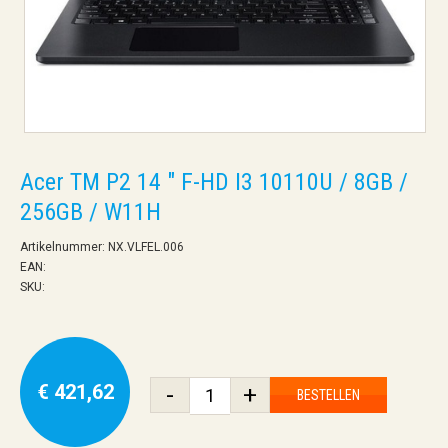
Acer TM P2 14 " F-HD I3 10110U / 8GB /
256GB / W11H
Artikelnummer: NX.VLFEL.006
EAN:
SKU:
€ 421,62
-
+
BESTELLEN