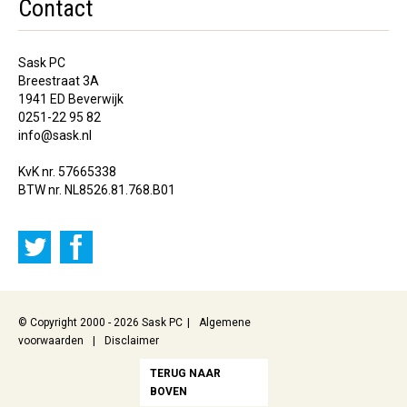
Contact
Sask PC
Breestraat 3A
1941 ED Beverwijk
0251-22 95 82
info@sask.nl
KvK nr. 57665338
BTW nr. NL8526.81.768.B01
© Copyright 2000 - 2026 Sask PC
Algemene
voorwaarden
Disclaimer
TERUG NAAR
BOVEN