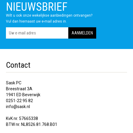
NIEUWSBRIEF
Wilt u ook onze wekelijkse aanbiedingen ontvangen?
Vul dan hiernaast uw e-mail adres in.
Contact
Sask PC
Breestraat 3A
1941 ED Beverwijk
0251-22 95 82
info@sask.nl
KvK nr. 57665338
BTW nr. NL8526.81.768.B01