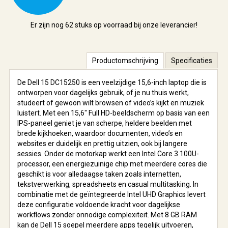
Er zijn nog
62 stuks
op voorraad bij onze leverancier!
Productomschrijving
Specificaties
De Dell 15 DC15250 is een veelzijdige 15,6-inch laptop die is
ontworpen voor dagelijks gebruik, of je nu thuis werkt,
studeert of gewoon wilt browsen of video’s kijkt en muziek
luistert. Met een 15,6″ Full HD-beeldscherm op basis van een
IPS-paneel geniet je van scherpe, heldere beelden met
brede kijkhoeken, waardoor documenten, video’s en
websites er duidelijk en prettig uitzien, ook bij langere
sessies. Onder de motorkap werkt een Intel Core 3 100U-
processor, een energiezuinige chip met meerdere cores die
geschikt is voor alledaagse taken zoals internetten,
tekstverwerking, spreadsheets en casual multitasking. In
combinatie met de geïntegreerde Intel UHD Graphics levert
deze configuratie voldoende kracht voor dagelijkse
workflows zonder onnodige complexiteit. Met 8 GB RAM
kan de Dell 15 soepel meerdere apps tegelijk uitvoeren,