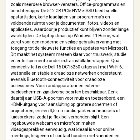
zoals meerdere browser-vensters, Office-programma’s en
berichtenapps. De 512 GB PCIe NVMe-SSD biedt snelle
opstarttijden, korte laadtijden van programma’s en
voldoende ruimte voor je documenten, foto’s, video’s en
applicaties, waardoor je productief kunt blijven zonder lange
wachttijden. De laptop draait op Windows 11 Home, wat
zorgt voor een moderne en veilige gebruikservaring met
toegang tot de nieuwste functies en updates van Microsoft.
Dit maakt het systeem meteen klaar voor thuiswerk, studie
en entertainment zonder extra installatie-stappen. Qua
connectiviteit is de Dell 15 DC15250 uitgerust met Wi-Fi 6,
wat snelle en stabiele draadloze netwerken ondersteunt,
evenals Bluetooth-connectiviteit voor draadloze
accessoires. Voor randapparatuur en externe
beeldschermen zijn diverse poorten beschikbaar. Denk
daarbij aan USB-A-poorten voor muis en toetsenbord, een
HDMI-uitgang voor aansluiting op grotere schermen of
projectoren, en een 3,5 mm audio-jack voor headsets of
luidsprekers, zodat je flexibel verbonden blijft. Een
ingebouwde webcam en microfoon maken
videogesprekken eenvoudig, wat ideaal is voor online
meetings, lesgeven of contact houden met vrienden en