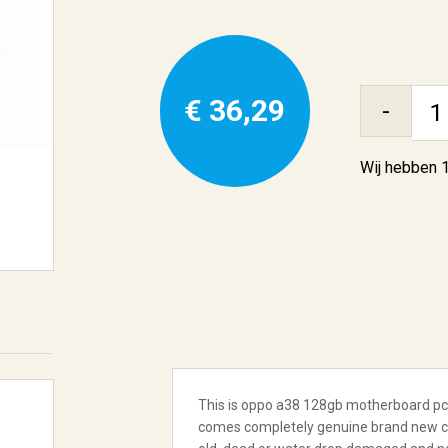
€ 36,29
-
Wij hebben
This is oppo a38 128gb motherboard pcb
comes completely genuine brand new con