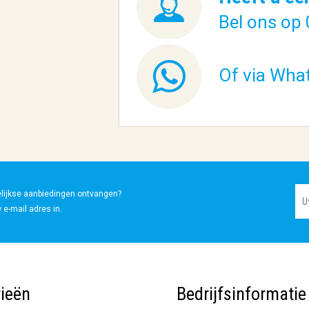
Bel ons op 
Of via Wha
elijkse aanbiedingen ontvangen?
 e-mail adres in.
ieën
Bedrijfsinformatie