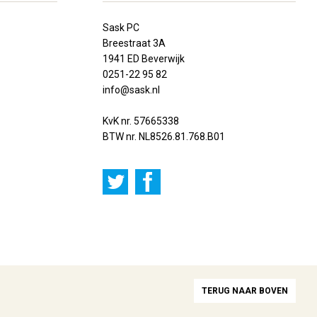
Sask PC
Breestraat 3A
1941 ED Beverwijk
0251-22 95 82
info@sask.nl
KvK nr. 57665338
BTW nr. NL8526.81.768.B01
TERUG NAAR BOVEN