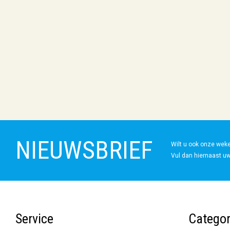
NIEUWSBRIEF
Wilt u ook onze wek
Vul dan hiernaast uw
Service
Categor