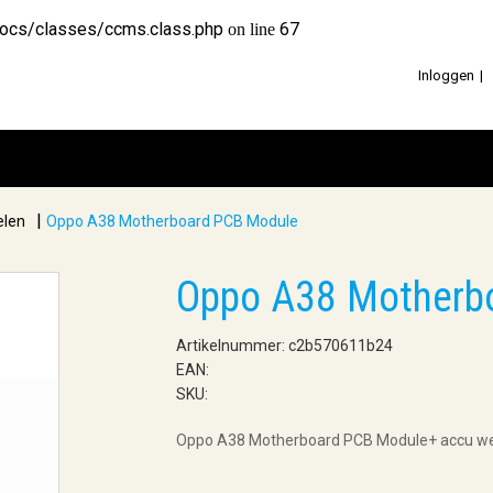
docs/classes/ccms.class.php
67
on line
Inloggen
|
elen
Oppo A38 Motherboard PCB Module
Oppo A38 Motherb
Artikelnummer: c2b570611b24
EAN:
SKU:
Oppo A38 Motherboard PCB Module+ accu we