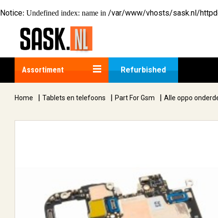
Notice
/var/www/vhosts/sask.nl/http
: Undefined index: name in
Assortiment
Refurbished
|
|
|
Home
Tablets en telefoons
Part For Gsm
Alle oppo onderd