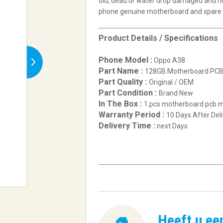
old, dead or water drop damaged and no
phone genuine motherboard and spare p
Product Details / Specifications
Phone Model :
Oppo A38
Part Name :
128GB Motherboard PCB
Part Quality :
Original / OEM
Part Condition :
Brand New
In The Box :
1.pcs motherboard pcb m
Warranty Period :
10 Days After Del
Delivery Time :
next Days
Heeft u ee