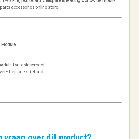
n working pcb board. Cellspare is leading worldwide mobile
arts accessories online store.
 Module
odule for replacement
ivery Replace / Refund
n vraag over dit product?