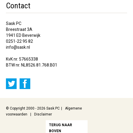
Contact
Sask PC
Breestraat 3A
1941 ED Beverwijk
0251-22 95 82
info@sask.nl
KvK nr. 57665338
BTW nr. NL8526.81.768.B01
© Copyright 2000 - 2026 Sask PC
Algemene
voorwaarden
Disclaimer
TERUG NAAR
BOVEN