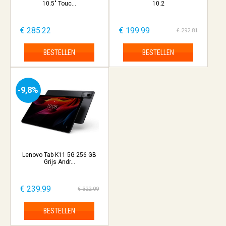
10.5" Touc...
10.2
€ 285.22
€ 199.99
€ 292.81
BESTELLEN
BESTELLEN
-9,8%
Lenovo Tab K11 5G 256 GB
Grijs Andr...
€ 239.99
€ 322.09
BESTELLEN