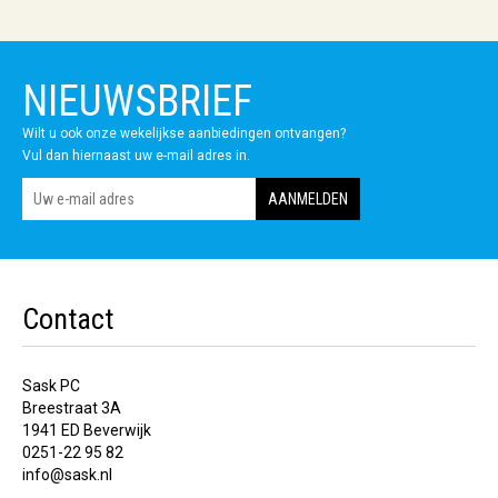
NIEUWSBRIEF
Wilt u ook onze wekelijkse aanbiedingen ontvangen?
Vul dan hiernaast uw e-mail adres in.
Contact
Sask PC
Breestraat 3A
1941 ED Beverwijk
0251-22 95 82
info@sask.nl