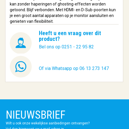
kan zonder haperingen of ghosting-effecten worden
getoond. Blijf verbonden. Met HDMI- en D-Sub-poorten kun
je een groot aantal apparaten op je monitor aansluiten en
genieten van flexibiliteit.
Heeft u een vraag over dit
product?
Bel ons op 0251 - 22 95 82
Of via Whatsapp op 06 13 273 147
NIEUWSBRIEF
Wilt u ook onze wekelijkse aanbiedingen ontvangen?