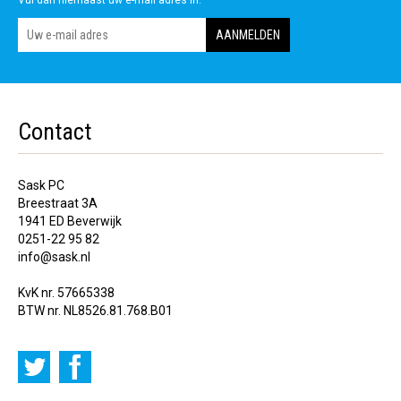
Vul dan hiernaast uw e-mail adres in.
Contact
Sask PC
Breestraat 3A
1941 ED Beverwijk
0251-22 95 82
info@sask.nl
KvK nr. 57665338
BTW nr. NL8526.81.768.B01