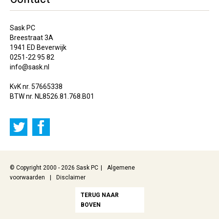
Sask PC
Breestraat 3A
1941 ED Beverwijk
0251-22 95 82
info@sask.nl
KvK nr. 57665338
BTW nr. NL8526.81.768.B01
© Copyright 2000 - 2026 Sask PC
Algemene
voorwaarden
Disclaimer
TERUG NAAR
BOVEN