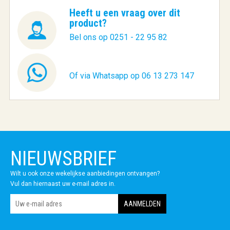
Heeft u een vraag over dit
product?
Bel ons op 0251 - 22 95 82
Of via Whatsapp op 06 13 273 147
NIEUWSBRIEF
Wilt u ook onze wekelijkse aanbiedingen ontvangen?
Vul dan hiernaast uw e-mail adres in.