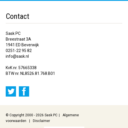
Contact
Sask PC
Breestraat 3A
1941 ED Beverwijk
0251-22 95 82
info@sask.nl
KvK nr. 57665338
BTW nr. NL8526.81.768.B01
© Copyright 2000 - 2026 Sask PC
Algemene
voorwaarden
Disclaimer